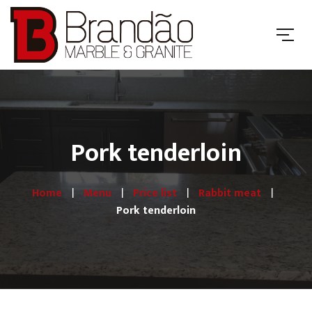
Pork tenderloin
Home
Menu
Price list
Rabbit meat
Pork tenderloin